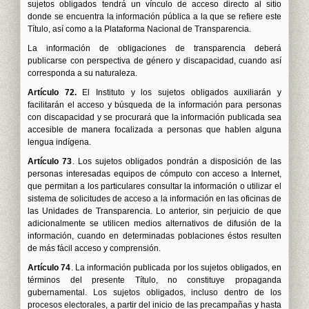
sujetos obligados tendrá un vínculo de acceso directo al sitio
donde se encuentra la información pública a la que se refiere este
Título, así como a la Plataforma Nacional de Transparencia.
La información de obligaciones de transparencia deberá
publicarse con perspectiva de género y discapacidad, cuando así
corresponda a su naturaleza.
Artículo 72.
El Instituto y los sujetos obligados auxiliarán y
facilitarán el acceso y búsqueda de la información para personas
con discapacidad y se procurará que la información publicada sea
accesible de manera focalizada a personas que hablen alguna
lengua indígena.
Artículo 73
. Los sujetos obligados pondrán a disposición de las
personas interesadas equipos de cómputo con acceso a Internet,
que permitan a los particulares consultar la información o utilizar el
sistema de solicitudes de acceso a la información en las oficinas de
las Unidades de Transparencia. Lo anterior, sin perjuicio de que
adicionalmente se utilicen medios alternativos de difusión de la
información, cuando en determinadas poblaciones éstos resulten
de más fácil acceso y comprensión.
Artículo 74
. La información publicada por los sujetos obligados, en
términos del presente Título, no constituye propaganda
gubernamental. Los sujetos obligados, incluso dentro de los
procesos electorales, a partir del inicio de las precampañas y hasta